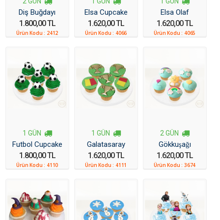
2 GÜN
1 GÜN
1 GÜN
Diş Buğdayı
Elsa Cupcake
Elsa Olaf
1.800,00 TL
1.620,00 TL
1.620,00 TL
Cupcake
Cupcake
Ürün Kodu :
2412
Ürün Kodu :
4066
Ürün Kodu :
4065
1 GÜN
1 GÜN
2 GÜN
Futbol Cupcake
Galatasaray
Gökkuşağı
1.800,00 TL
1.620,00 TL
1.620,00 TL
Cupcake
Cupcake
Ürün Kodu :
4110
Ürün Kodu :
4111
Ürün Kodu :
3674