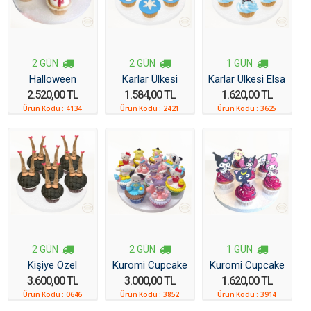
2 GÜN
2 GÜN
1 GÜN
Halloween
Karlar Ülkesi
Karlar Ülkesi Elsa
2.520,00 TL
1.584,00 TL
1.620,00 TL
Cupcake
Cupcake
Cupcake
Ürün Kodu :
4134
Ürün Kodu :
2421
Ürün Kodu :
3625
2 GÜN
2 GÜN
1 GÜN
Kişiye Özel
Kuromi Cupcake
Kuromi Cupcake
3.600,00 TL
3.000,00 TL
1.620,00 TL
Cupcake
Ürün Kodu :
0646
Ürün Kodu :
3852
Ürün Kodu :
3914