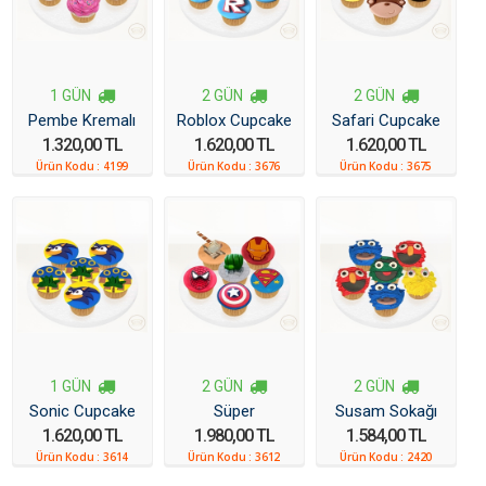
1 GÜN
2 GÜN
2 GÜN
Pembe Kremalı
Roblox Cupcake
Safari Cupcake
1.320,00 TL
1.620,00 TL
1.620,00 TL
Cupcake
Ürün Kodu :
4199
Ürün Kodu :
3676
Ürün Kodu :
3675
1 GÜN
2 GÜN
2 GÜN
Sonic Cupcake
Süper
Susam Sokağı
1.620,00 TL
1.980,00 TL
1.584,00 TL
Kahramanlar
Cupcake
Ürün Kodu :
3614
Ürün Kodu :
3612
Ürün Kodu :
2420
Cupcake