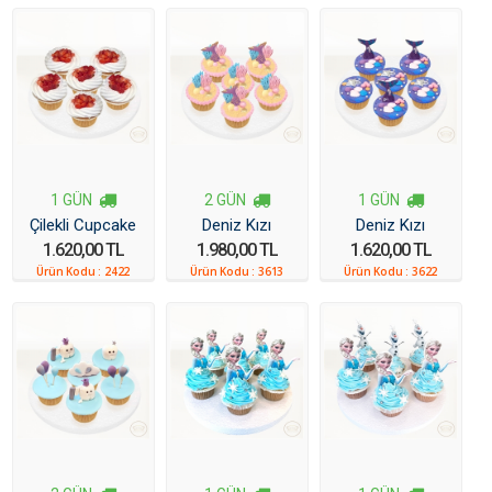
1 GÜN
2 GÜN
1 GÜN
Çilekli Cupcake
Deniz Kızı
Deniz Kızı
1.620,00 TL
1.980,00 TL
1.620,00 TL
Cupcake
Cupcake
Ürün Kodu :
2422
Ürün Kodu :
3613
Ürün Kodu :
3622