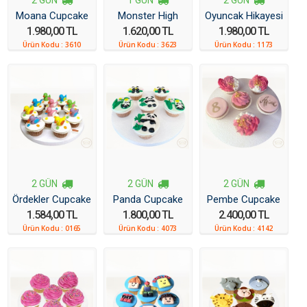
Moana Cupcake
Monster High
Oyuncak Hikayesi
1.980,00 TL
1.620,00 TL
1.980,00 TL
Cupcake
Cupcake
Ürün Kodu :
3610
Ürün Kodu :
3623
Ürün Kodu :
1173
2 GÜN
2 GÜN
2 GÜN
Ördekler Cupcake
Panda Cupcake
Pembe Cupcake
1.584,00 TL
1.800,00 TL
2.400,00 TL
Ürün Kodu :
0165
Ürün Kodu :
4073
Ürün Kodu :
4142