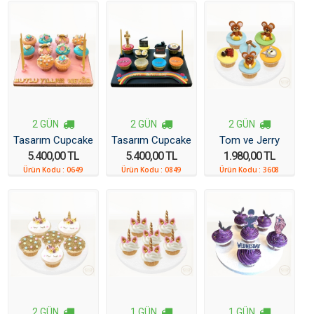
2 GÜN
2 GÜN
2 GÜN
Tasarım Cupcake
Tasarım Cupcake
Tom ve Jerry
5.400,00 TL
5.400,00 TL
1.980,00 TL
Cupcake
Ürün Kodu :
0649
Ürün Kodu :
0849
Ürün Kodu :
3608
2 GÜN
1 GÜN
1 GÜN