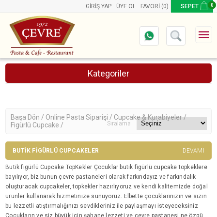
0
GIRIŞ YAP
ÜYE OL
FAVORI
(0)
SEPET
Kategoriler
Online Pasta Siparişi
Ürünler
Aynı Gün Teslimat Pastalar
Başa Dön /
Online Pasta Siparişi /
Cupcake & Kurabiyeler /
Sıralama
Figürlü Cupcake /
Butik Pasta
Resimli Pasta
BUTIK FIGÜRLÜ CUPCAKELER
DEVAMI
Cupcake & Kurabiyeler
Figürlü Cupcake
Butik figürlü Cupcake TopKekler Çocuklar butik figürlü cupcake topkeklere
bayılıyor, biz bunun çevre pastaneleri olarak farkındayız ve farkındalık
Cakepops
oluşturacak cupcakeler, topkekler hazırlıyoruz ve kendi kalitemizde doğal
Figürlü Kurabiye
ürünler kullanarak hizmetinize sunuyoruz. Elbette çocuklarınızın ve sizin
Resimli Kurabiye
bu lezzetli atıştırmalığınızı sevdikleriniz ile paylaşmayı isteyeceksiniz
Resimli Cupcake
Çocukların ve siz büyük için şahane lezzeti ve çevre pastanesi ne özgü