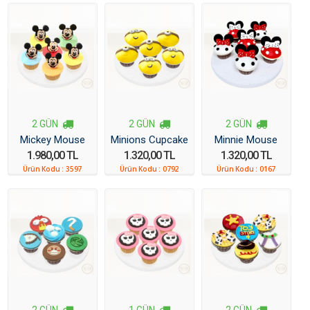
2 GÜN
2 GÜN
2 GÜN
Mickey Mouse
Minions Cupcake
Minnie Mouse
1.980,00 TL
1.320,00 TL
1.320,00 TL
Cupcake
Cupcake
Ürün Kodu :
3597
Ürün Kodu :
0792
Ürün Kodu :
0167
2 GÜN
1 GÜN
2 GÜN