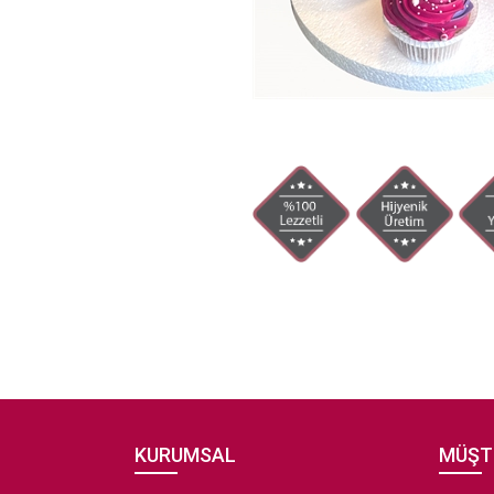
KURUMSAL
MÜŞT