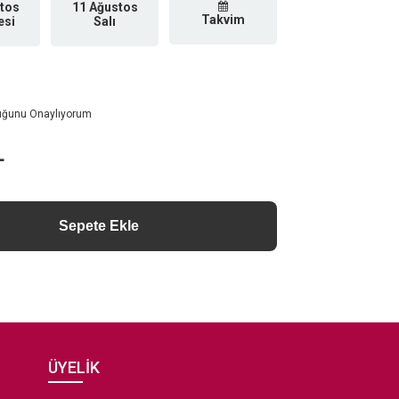
tos
11 Ağustos
Takvim
esi
Salı
luğunu Onaylıyorum
L
ÜYELİK