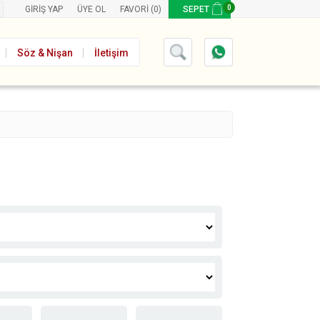
0
GIRIŞ YAP
ÜYE OL
FAVORI
(0)
SEPET
Söz & Nişan
İletişim