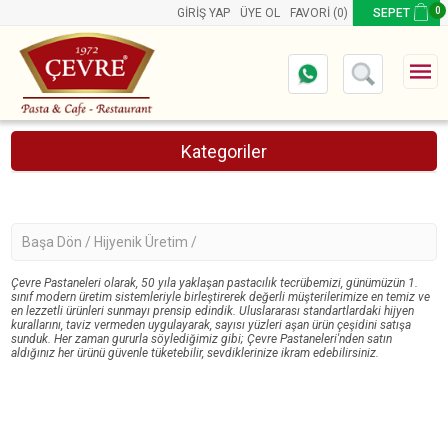
0
GIRIŞ YAP
ÜYE OL
FAVORI
(0)
SEPET
Kategoriler
Online Pasta Siparişi
Başa Dön /
Hijyenik Üretim /
Çevre Pastaneleri olarak, 50 yıla yaklaşan pastacılık tecrübemizi, günümüzün 1.
sınıf modern üretim sistemleriyle birleştirerek değerli müşterilerimize en temiz ve
en lezzetli ürünleri sunmayı prensip edindik. Uluslararası standartlardaki hijyen
kurallarını, taviz vermeden uygulayarak, sayısı yüzleri aşan ürün çeşidini satışa
sunduk. Her zaman gururla söylediğimiz gibi; Çevre Pastaneleri'nden satın
aldığınız her ürünü güvenle tüketebilir, sevdiklerinize ikram edebilirsiniz.