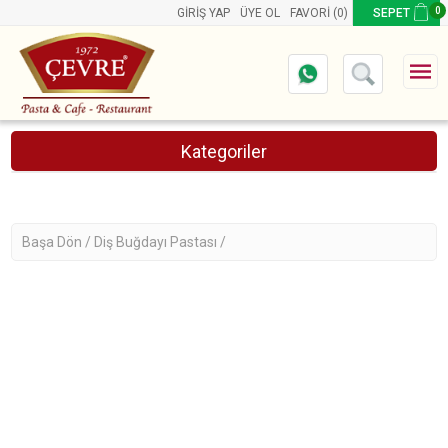
0
GIRIŞ YAP
ÜYE OL
FAVORI
(0)
SEPET
Kategoriler
Online Pasta Siparişi
Başa Dön /
Diş Buğdayı Pastası /