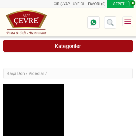
0
GIRIŞ YAP
ÜYE OL
FAVORI
(0)
SEPET
Kategoriler
Online Pasta Siparişi
Başa Dön /
Videolar /