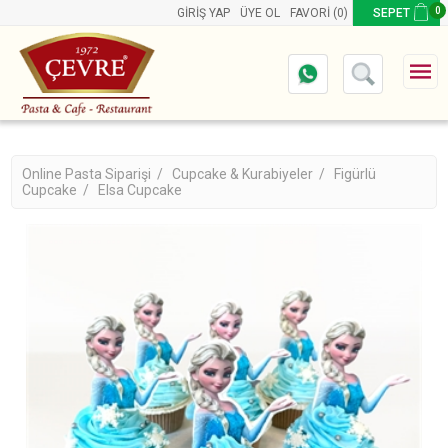
0
GIRIŞ YAP
ÜYE OL
FAVORI
(0)
SEPET
Online Pasta Siparişi /
Cupcake & Kurabiyeler /
Figürlü
Cupcake /
Elsa Cupcake