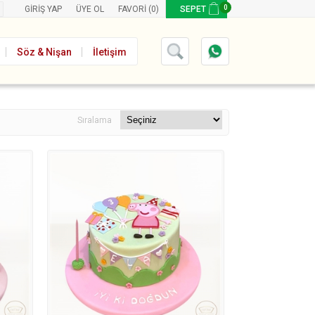
0
GIRIŞ YAP
ÜYE OL
FAVORI
(0)
SEPET
Söz & Nişan
İletişim
Sıralama