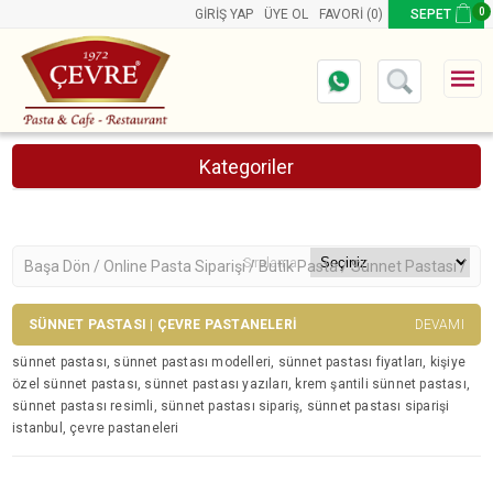
0
GIRIŞ YAP
ÜYE OL
FAVORI
(0)
SEPET
Kategoriler
Online Pasta Siparişi
Ürünler
Aynı Gün Teslimat Pastalar
Sıralama
Başa Dön /
Online Pasta Siparişi /
Butik Pasta /
Sünnet Pastası /
Butik Pasta
Retro Pastalar
SÜNNET PASTASI | ÇEVRE PASTANELERI
DEVAMI
Wednesday Pasta
sünnet pastası, sünnet pastası modelleri, sünnet pastası fiyatları, kişiye
Kalp Pasta
özel sünnet pastası, sünnet pastası yazıları, krem şantili sünnet pastası,
Sevgiliye Pasta
sünnet pastası resimli, sünnet pastası sipariş, sünnet pastası siparişi
istanbul, çevre pastaneleri
Kuromi Pasta
Okuma Pastası
Sünnet Pastası
Doğum Günü Pastası