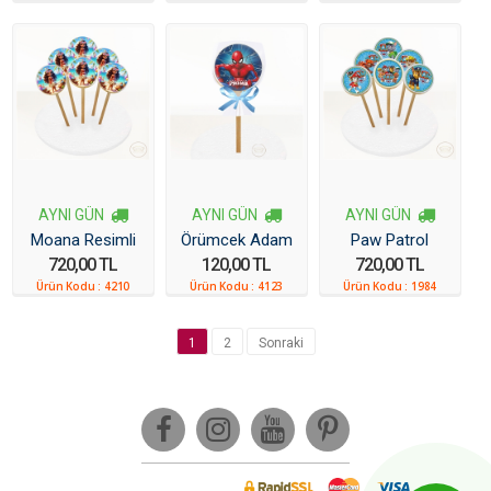
6 Adet
AYNI GÜN
AYNI GÜN
AYNI GÜN
Moana Resimli
Örümcek Adam
Paw Patrol
720,00 TL
120,00 TL
720,00 TL
Kurabiye
Resimli Kurabiye
Resimli Kurabiye
Ürün Kodu :
4210
Ürün Kodu :
4123
Ürün Kodu :
1984
6 Adet
1
2
Sonraki