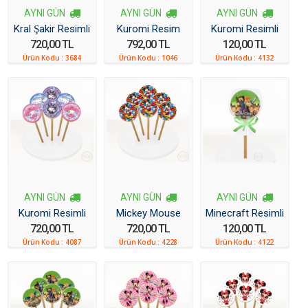
AYNI GÜN
AYNI GÜN
AYNI GÜN
Kral Şakir Resimli
Kuromi Resim
Kuromi Resimli
720,00 TL
792,00 TL
120,00 TL
Kurabiye 6 Adet
Kurabiye 6 Adet
Kurabiye
Ürün Kodu :
3684
Ürün Kodu :
1046
Ürün Kodu :
4132
AYNI GÜN
AYNI GÜN
AYNI GÜN
Kuromi Resimli
Mickey Mouse
Minecraft Resimli
720,00 TL
720,00 TL
120,00 TL
Kurabiye 6 Adet
Resimli Kurabiye
Kurabiye
Ürün Kodu :
4087
Ürün Kodu :
4228
Ürün Kodu :
4122