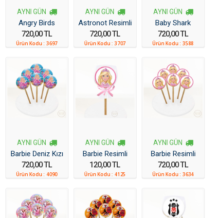
Pastane Ürünleri
AYNI GÜN
AYNI GÜN
AYNI GÜN
Angry Birds
Astronot Resimli
Baby Shark
Butik Pasta
720,00 TL
720,00 TL
720,00 TL
Resimli Pasta
Resimli Kurabiye
Kurabiye 6 Adet
Resimli Kurabiye
Ürün Kodu :
3697
Ürün Kodu :
3707
Ürün Kodu :
3588
Cupcake & Kurabiyeler
6 Adet
6 Adet
Söz-Nişan Düğün Pastaları
AYNI GÜN
AYNI GÜN
AYNI GÜN
Barbie Deniz Kızı
Barbie Resimli
Barbie Resimli
720,00 TL
120,00 TL
720,00 TL
Resimli Kurabiye
Kurabiye
Kurabiye 6 Adet
Ürün Kodu :
4090
Ürün Kodu :
4125
Ürün Kodu :
3634
6 Adet