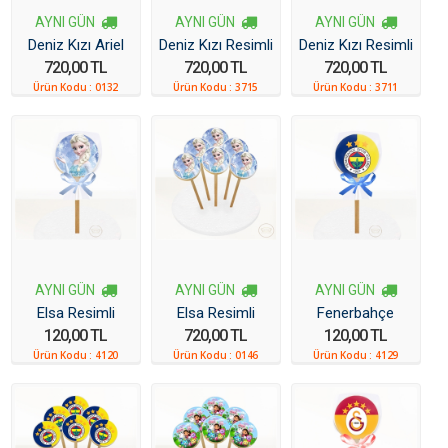
AYNI GÜN
AYNI GÜN
AYNI GÜN
Deniz Kızı Ariel
Deniz Kızı Resimli
Deniz Kızı Resimli
720,00 TL
720,00 TL
720,00 TL
Resimli Kurabiye
1 Yaş Kurabiye 6
Kurabiye 6 Adet
Ürün Kodu :
0132
Ürün Kodu :
3715
Ürün Kodu :
3711
6 Adet
Adet
AYNI GÜN
AYNI GÜN
AYNI GÜN
Elsa Resimli
Elsa Resimli
Fenerbahçe
120,00 TL
720,00 TL
120,00 TL
Kurabiye
Kurabiye 6 Adet
Resimli Kurabiye
Ürün Kodu :
4120
Ürün Kodu :
0146
Ürün Kodu :
4129