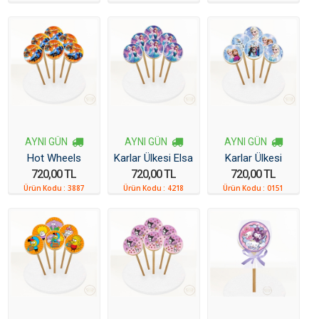
6 Adet
AYNI GÜN
AYNI GÜN
AYNI GÜN
Hot Wheels
Karlar Ülkesi Elsa
Karlar Ülkesi
720,00 TL
720,00 TL
720,00 TL
Arabalar Resimli
Anna Resimli
Resimli Kurabiye
Ürün Kodu :
3887
Ürün Kodu :
4218
Ürün Kodu :
0151
Kurabiye 6 Adet
Kurabiye
6 Adet