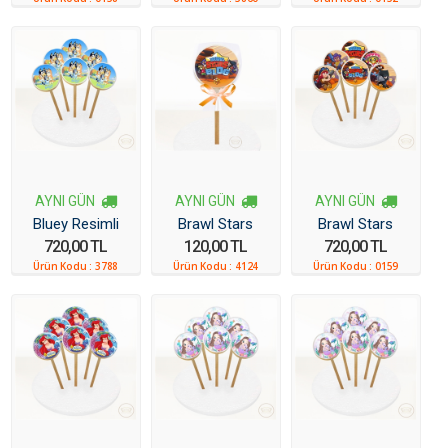
AYNI GÜN
AYNI GÜN
AYNI GÜN
Bluey Resimli
Brawl Stars
Brawl Stars
720,00 TL
120,00 TL
720,00 TL
Kurabiye 6 Adet
Resimli Kurabiye
Resimli Kurabiye
Ürün Kodu :
3788
Ürün Kodu :
4124
Ürün Kodu :
0159
6 Adet