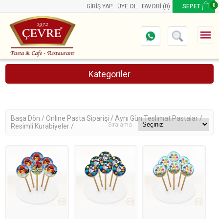
0
GIRIŞ YAP
ÜYE OL
FAVORI
(0)
SEPET
Kategoriler
Online Pasta Siparişi
Ürünler
Aynı Gün Teslimat Pastalar
Başa Dön /
Online Pasta Siparişi /
Aynı Gün Teslimat Pastalar /
Sıralama
Resimli Kurabiyeler /
Yazılı Retro Pastalar
Resimli Genç Pastaları
Resimli Yetişkin Pastalar
Kalpli Pastalar
Şeker Hamurlu Resimli Pastalar
Resimli Çocuk Pastaları
Resimli Kare Pastalar
Resimli Kurabiyeler