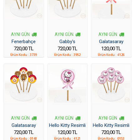
AYNI GÜN
AYNI GÜN
AYNI GÜN
Fenerbahçe
Gabby's
Galatasaray
720,00 TL
720,00 TL
120,00 TL
Resimli Kurabiye
Dollhouse Resimli
Resimli Kurabiye
Ürün Kodu :
3739
Ürün Kodu :
3952
Ürün Kodu :
4126
6 Adet
Kurabiye 6 Adet
AYNI GÜN
AYNI GÜN
AYNI GÜN
Galatasaray
Hello Kitty Resimli
Hello Kitty Resimli
720,00 TL
120,00 TL
720,00 TL
Resimli Kurabiye
Kurabiye
Kurabiye 6 Adet
Ürün Kodu :
0148
Ürün Kodu :
4121
Ürün Kodu :
0153