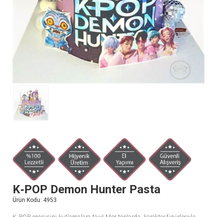
K‑POP Demon Hunter Pasta
Ürün Kodu:
4953
K‑POP enerjisini kutlamalara taşı! Mor tonlarda, karakter figürleriyle