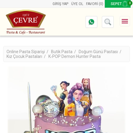
0
GIRIŞ YAP
ÜYE OL
FAVORI
(0)
SEPET
Online Pasta Siparişi /
Butik Pasta /
Doğum Günü Pastası /
Kız Çocuk Pastaları /
K‑POP Demon Hunter Pasta