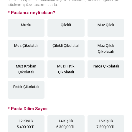
süslenmiş özel tasarım pasta.
*
Pastanız neyli olsun?
Muzlu
Çilekli
Muz Çilek
Muz Çikolatalı
Çilekli Çikolatalı
Muz Çilek
Çikolatalı
Muz Krokan
Muz Fıstık
Parça Çikolatalı
Çikolatalı
Çikolatalı
Fıstık Çikolatalı
*
Pasta Dilim Sayısı
12 Kişilik
14 Kişilik
16 Kişilik
5.400,00 TL
6.300,00 TL
7.200,00 TL