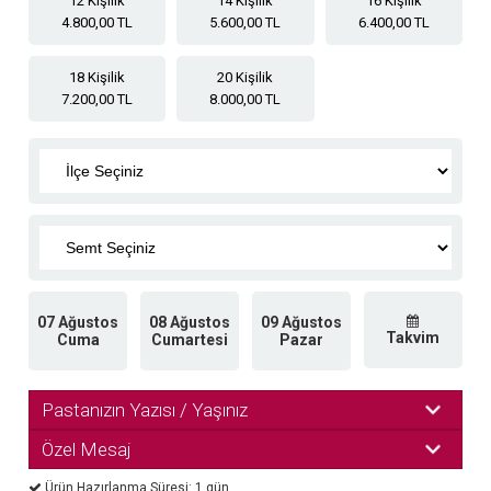
12 Kişilik
14 Kişilik
16 Kişilik
4.800,00 TL
5.600,00 TL
6.400,00 TL
18 Kişilik
20 Kişilik
7.200,00 TL
8.000,00 TL
07 Ağustos
08 Ağustos
09 Ağustos
Takvim
Cuma
Cumartesi
Pazar
Pastanızın Yazısı / Yaşınız
Özel Mesaj
Ürün Hazırlanma Süresi: 1 gün