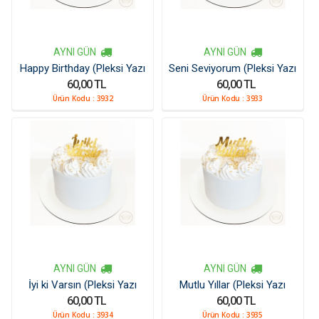
AYNI GÜN
AYNI GÜN
Happy Birthday (Pleksi Yazı
Seni Seviyorum (Pleksi Yazı
60,00 TL
60,00 TL
Kücük)
Kücük)
Ürün Kodu :
3932
Ürün Kodu :
3933
AYNI GÜN
AYNI GÜN
İyi ki Varsın (Pleksi Yazı
Mutlu Yıllar (Pleksi Yazı
60,00 TL
60,00 TL
Kücük)
Kücük)
Ürün Kodu :
3934
Ürün Kodu :
3935