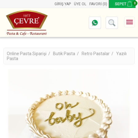
0
GIRIŞ YAP
ÜYE OL
FAVORI
(0)
SEPET
Online Pasta Siparişi /
Butik Pasta /
Retro Pastalar /
Yazılı
Pasta