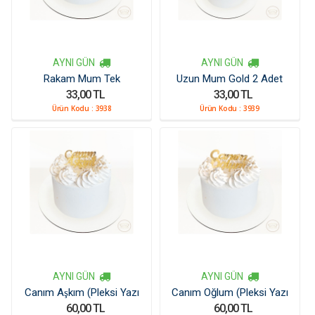
AYNI GÜN
AYNI GÜN
Rakam Mum Tek
Uzun Mum Gold 2 Adet
33,00 TL
33,00 TL
Ürün Kodu :
3938
Ürün Kodu :
3939
AYNI GÜN
AYNI GÜN
Canım Aşkım (Pleksi Yazı
Canım Oğlum (Pleksi Yazı
60,00 TL
60,00 TL
Kücük)
Kücük)