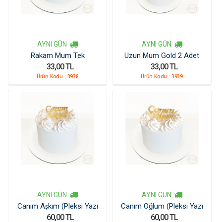
AYNI GÜN
AYNI GÜN
Rakam Mum Tek
Uzun Mum Gold 2 Adet
33,00 TL
33,00 TL
Ürün Kodu :
3938
Ürün Kodu :
3939
AYNI GÜN
AYNI GÜN
Canım Aşkım (Pleksi Yazı
Canım Oğlum (Pleksi Yazı
60,00 TL
60,00 TL
Kücük)
Kücük)