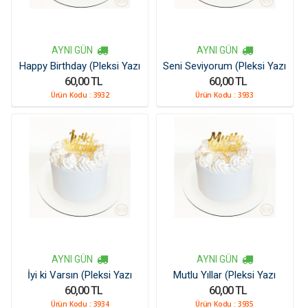
AYNI GÜN
AYNI GÜN
Happy Birthday (Pleksi Yazı
Seni Seviyorum (Pleksi Yazı
60,00 TL
60,00 TL
Kücük)
Kücük)
Ürün Kodu :
3932
Ürün Kodu :
3933
AYNI GÜN
AYNI GÜN
İyi ki Varsın (Pleksi Yazı
Mutlu Yıllar (Pleksi Yazı
60,00 TL
60,00 TL
Kücük)
Kücük)
Ürün Kodu :
3934
Ürün Kodu :
3935