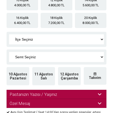
10 Kişilik
12 Kişilik
14 Kişilik
4.000,00 TL
4.800,00 TL
5.600,00 TL
16 Kişilik
18 Kişilik
20 Kişilik
6.400,00 TL
7.200,00 TL
8.000,00 TL
10 Ağustos
11 Ağustos
12 Ağustos
Takvim
Pazartesi
Salı
Çarşamba
Pastanızın Yazısı / Yaşınız
Özel Mesaj
Aynı Gün Teslimat ( Saat 14:00'dan sonra verilen siparişler, ertesi