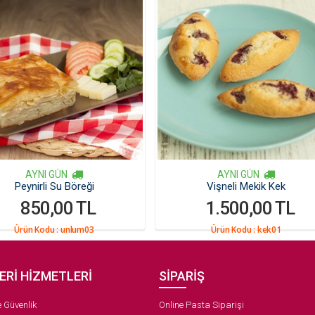
AYNI GÜN
AYNI GÜN
Peynirli Su Böreği
Vişneli Mekik Kek
850,00 TL
1.500,00 TL
Ürün Kodu :
unlum03
Ürün Kodu :
kek01
ERİ HİZMETLERİ
SİPARİŞ
ve Güvenlik
Online Pasta Siparişi