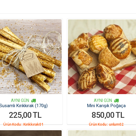
AYNI GÜN
AYNI GÜN
Susamlı Kırıkkırak (170g)
Mini Karışık Poğaça
225,00 TL
850,00 TL
Ürün Kodu :
Kırıkkırak01
Ürün Kodu :
unlum02