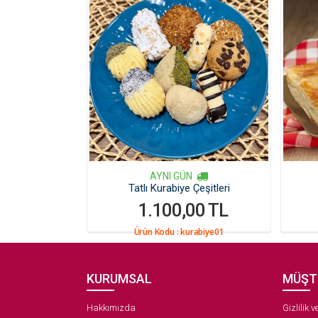
AYNI GÜN
Tatlı Kurabiye Çeşitleri
1.100,00 TL
Ürün Kodu :
kurabiye01
KURUMSAL
MÜŞT
Hakkımızda
Gizlilik 