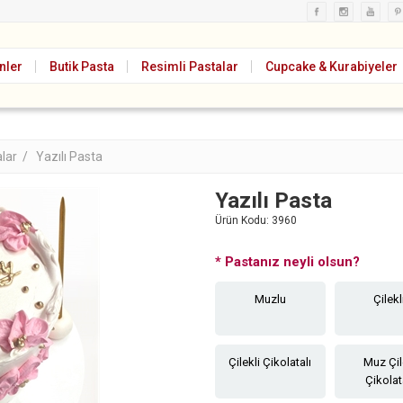
nler
Butik Pasta
Resimli Pastalar
Cupcake & Kurabiyeler
alar /
Yazılı Pasta
Yazılı Pasta
Ürün Kodu:
3960
*
Pastanız neyli olsun?
Muzlu
Çilekl
Çilekli Çikolatalı
Muz Çi
Çikolat