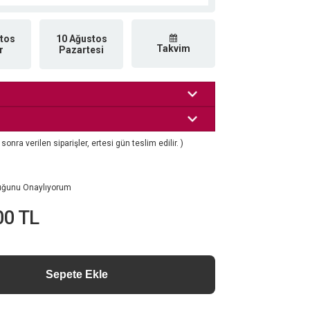
tos
10 Ağustos
Takvim
r
Pazartesi
nra verilen siparişler, ertesi gün teslim edilir. )
luğunu Onaylıyorum
00 TL