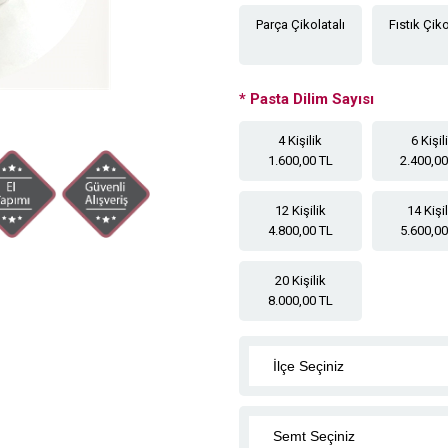
Parça Çikolatalı
Fıstık Çiko
*
Pasta Dilim Sayısı
4 Kişilik
6 Kişil
1.600,00 TL
2.400,00
12 Kişilik
14 Kişi
4.800,00 TL
5.600,00
20 Kişilik
8.000,00 TL