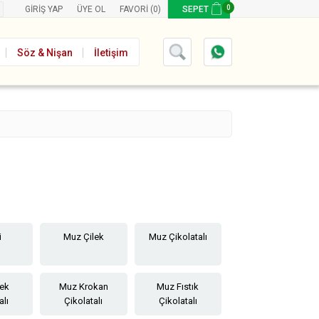
0
GIRIŞ YAP
ÜYE OL
FAVORI
(0)
SEPET
Söz & Nişan
İletişim
i
Muz Çilek
Muz Çikolatalı
lek
Muz Krokan
Muz Fıstık
alı
Çikolatalı
Çikolatalı