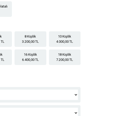
latalı
ik
8 Kişilik
10 Kişilik
 TL
3.200,00 TL
4.000,00 TL
lik
16 Kişilik
18 Kişilik
 TL
6.400,00 TL
7.200,00 TL