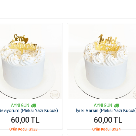
AYNI GÜN
AYNI GÜN
Seviyorum (Pleksi Yazı Kücük)
İyi ki Varsın (Pleksi Yazı Kücük
60,00 TL
60,00 TL
Ürün Kodu :
3933
Ürün Kodu :
3934