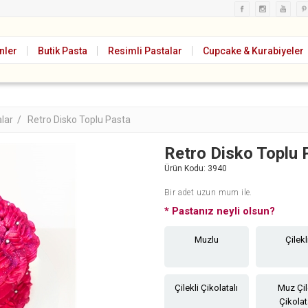
nler
Butik Pasta
Resimli Pastalar
Cupcake & Kurabiyeler
alar /
Retro Disko Toplu Pasta
Retro Disko Toplu 
Ürün Kodu:
3940
Bir adet uzun mum ile.
*
Pastanız neyli olsun?
Muzlu
Çilekl
Çilekli Çikolatalı
Muz Çi
Çikolat