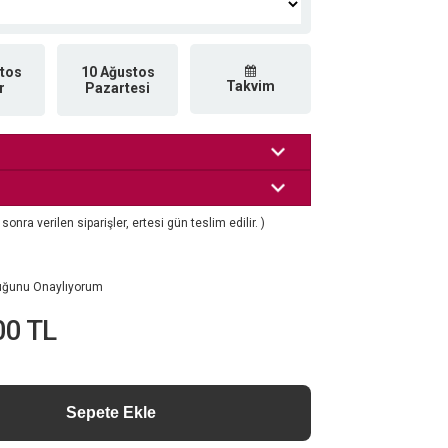
tos
10 Ağustos
Takvim
r
Pazartesi
nra verilen siparişler, ertesi gün teslim edilir. )
luğunu Onaylıyorum
00 TL