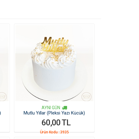
AYNI GÜN
)
Mutlu Yıllar (Pleksi Yazı Kücük)
60,00 TL
Ürün Kodu :
3935