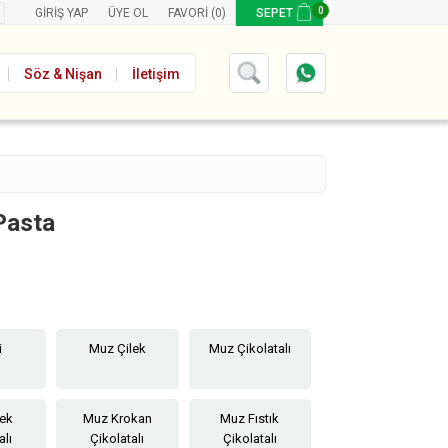
0
GIRIŞ YAP
ÜYE OL
FAVORI
(0)
SEPET
Söz & Nişan
İletişim
Pasta
i
Muz Çilek
Muz Çikolatalı
lek
Muz Krokan
Muz Fıstık
alı
Çikolatalı
Çikolatalı