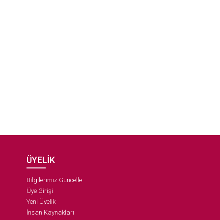
ÜYELİK
Bilgilerimiz Güncelle
Üye Girişi
Yeni Üyelik
İnsan Kaynakları