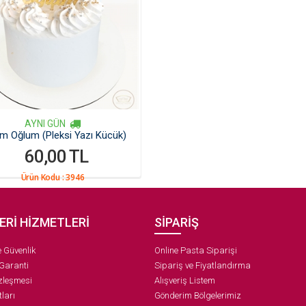
AYNI GÜN
m Oğlum (Pleksi Yazı Kücük)
60,00 TL
Ürün Kodu :
3946
ERİ HİZMETLERİ
SİPARİŞ
ve Güvenlik
Online Pasta Siparişi
 Garanti
Sipariş ve Fiyatlandırma
zleşmesi
Alışveriş Listem
ları
Gönderim Bölgelerimiz