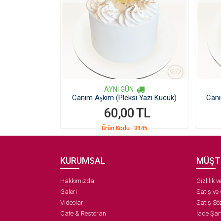
AYNI GÜN
Canım Aşkım (Pleksi Yazı Kücük)
Canı
60,00 TL
Ürün Kodu :
3945
KURUMSAL
MÜŞT
Hakkımızda
Gizlilik 
Galeri
Satış ve
Videolar
Satış Sö
Cafe & Restoran
İade Şart