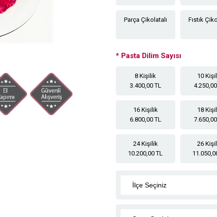
Parça Çikolatalı
Fıstık Çiko
*
Pasta Dilim Sayısı
8 Kişilik
10 Kişi
3.400,00 TL
4.250,00
16 Kişilik
18 Kişi
6.800,00 TL
7.650,00
24 Kişilik
26 Kişi
10.200,00 TL
11.050,0