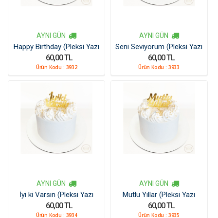
AYNI GÜN
AYNI GÜN
Happy Birthday (Pleksi Yazı
Seni Seviyorum (Pleksi Yazı
60,00 TL
60,00 TL
Kücük)
Kücük)
Ürün Kodu :
3932
Ürün Kodu :
3933
AYNI GÜN
AYNI GÜN
İyi ki Varsın (Pleksi Yazı
Mutlu Yıllar (Pleksi Yazı
60,00 TL
60,00 TL
Kücük)
Kücük)
Ürün Kodu :
3934
Ürün Kodu :
3935