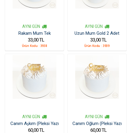
AYNI GÜN
AYNI GÜN
Rakam Mum Tek
Uzun Mum Gold 2 Adet
33,00 TL
33,00 TL
Ürün Kodu :
3938
Ürün Kodu :
3939
AYNI GÜN
AYNI GÜN
Canım Aşkım (Pleksi Yazı
Canım Oğlum (Pleksi Yazı
60,00 TL
60,00 TL
Kücük)
Kücük)