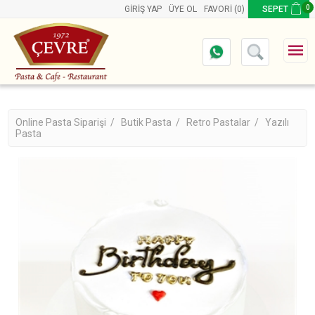
0
GIRIŞ YAP
ÜYE OL
FAVORI
(0)
SEPET
Online Pasta Siparişi /
Butik Pasta /
Retro Pastalar /
Yazılı
Pasta