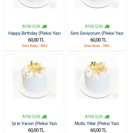
AYNI GÜN
AYNI GÜN
Happy Birthday (Pleksi Yazı
Seni Seviyorum (Pleksi Yazı
60,00 TL
60,00 TL
Kücük)
Kücük)
Ürün Kodu :
3932
Ürün Kodu :
3933
AYNI GÜN
AYNI GÜN
İyi ki Varsın (Pleksi Yazı
Mutlu Yıllar (Pleksi Yazı
60,00 TL
60,00 TL
Kücük)
Kücük)