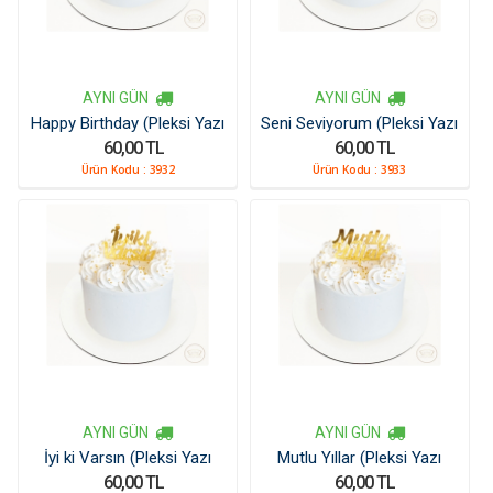
AYNI GÜN
AYNI GÜN
Happy Birthday (Pleksi Yazı
Seni Seviyorum (Pleksi Yazı
60,00 TL
60,00 TL
Kücük)
Kücük)
Ürün Kodu :
3932
Ürün Kodu :
3933
AYNI GÜN
AYNI GÜN
İyi ki Varsın (Pleksi Yazı
Mutlu Yıllar (Pleksi Yazı
60,00 TL
60,00 TL
Kücük)
Kücük)