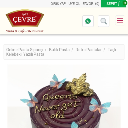
0
GIRIŞ YAP
ÜYE OL
FAVORI
(0)
SEPET
Online Pasta Siparişi /
Butik Pasta /
Retro Pastalar /
Taçlı
Kelebekli Yazılı Pasta